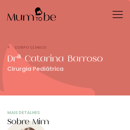
CORPO CLÍNICO
Drª Catarina Barroso
Cirurgia Pediátrica
MAIS DETALHES
Sobre Mim