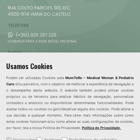
RUA COUTO PAREDES, 913, R/C
4900-674 VIANA DO CASTELO
TELEFONE
(+351) 925 287 228
CHAMADA PARA A REDE MÓVEL NACIONAL
E-MAIL
info@mumtobe.pt
Usamos Cookies
HORÁRIO DE FUNCIONAMENTO
SEG, TER, QUI E
SÁBADO
Podem ser utilizadas Cookies pela
MumToBe – Medical Woman & Pediatric
SEX
8h30 - 12h30
Care
e/ou parceiros, com o objetivo de melhorar a experiência de navegação e
9h00 – 20h00
o desempenho deste website. O website também poderá utilizar cookies
DOMINGO
QUARTA
próprios ou de terceiros para analisar hábitos de navegação, personalizar
Encerrado
conteúdos e anúncios ou disponibilizar determinadas funcionalidades. Pode
9h00-20h00
aceitar todos os cookies ou gerir/desativar alguns dos cookies. Pode alterar a
REDES SOCIAIS
sua decisão a qualquer momento. Para obter mais informações sobre como
estes cookies funcionam e/ou como alterar as suas configurações de cookies,
por favor, leia a nossa Política de Privacidade.
Política de Privacidade.
Necessários
Analíticos
Preferências do utilizador