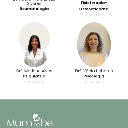
Fisioterapia-
Soares
Reumatologia
Osteoetiopata
Saber Mais
Saber Mais
Drª. Vânia Linhares
Drª. Marlene Alves
Psicologia
Psiquiatria
Saber Mais
Saber Mais