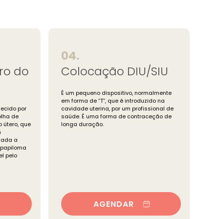
04.
ro do
Colocação DIU/SIU
É um pequeno dispositivo, normalmente
em forma de “T”, que é introduzido na
ecido por
cavidade uterina, por um profissional de
olha de
saúde. É uma forma de contraceção de
 útero, que
longa duração.
m
izada a
 papiloma
l pelo
AGENDAR