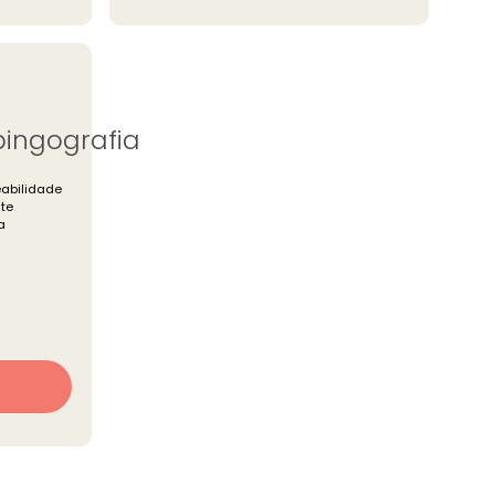
pingografia
eabilidade
te
a