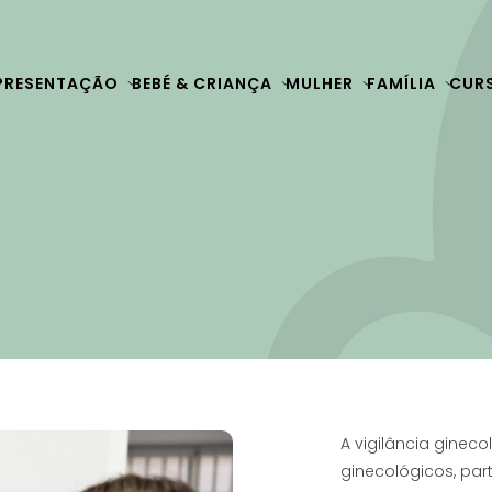
PRESENTAÇÃO
BEBÉ & CRIANÇA
MULHER
FAMÍLIA
CUR
A vigilância gineco
ginecológicos, par