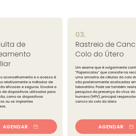
03.
ulta de
Rastreio de Canc
neamento
Colo do Útero
liar
Um exame que é vulgarmente conh
“Papanicolau” que consiste na rec
 o aconselhamento e o acesso à
uma amostra de células do colo do
o relativamente a métodos de
são posteriormente analisadas e
ão eficazes e seguros. Envolve a
laboratório. Pode ser também real
 de dispositivos utilizados para
pesquisa da presença do vírus do
ão, como os dispositivos
humano (HPV), principal responsáve
inos ou os implantes
cancro do colo do útero.
eos.
AGENDAR
AGENDAR