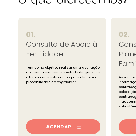
O que oferecemos?
01.
02.
Consulta de Apoio à
Cons
Fertilidade
Pla
Fami
Tem como objetivo realizar uma avaliação
do casal, orientando o estudo diagnóstico
e fornecendo estratégias para otimizar a
Assegura
probabilidade de engravidar.
informaçã
contraceç
colocação
contraceç
intrauter
subcutân
AGENDAR