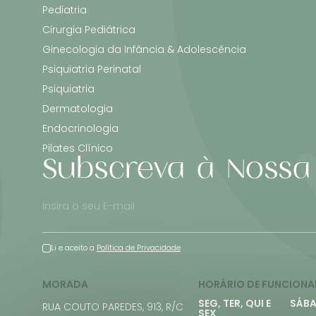
Pediatria
Cirurgia Pediátrica
Ginecologia da Infância & Adolescência
Psiquiatria Perinatal
Psiquiatria
Dermatologia
Endocrinologia
Pilates Clínico
Subscreva à Nossa
Li e aceito a
Política de Privacidade
MORADA
HORÁRIO DE FUNCION
SEG, TER, QUI E
SÁB
RUA COUTO PAREDES, 913, R/C
SEX