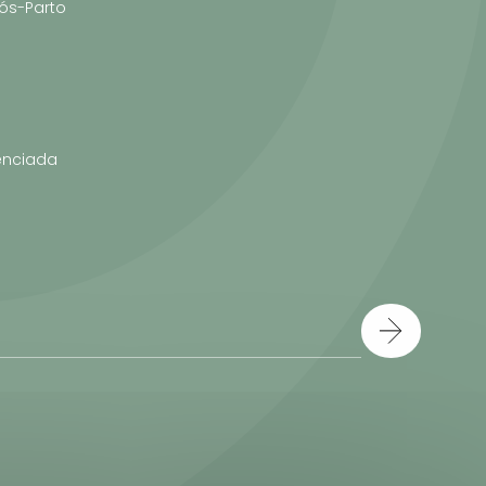
ós-Parto
enciada