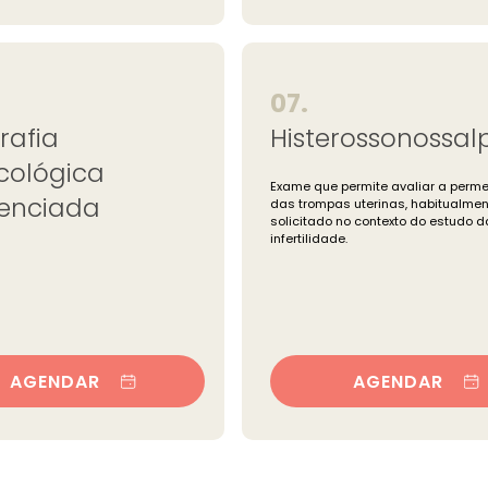
07.
rafia
Histerossonossal
cológica
Exame que permite avaliar a perm
renciada
das trompas uterinas, habitualmen
solicitado no contexto do estudo d
infertilidade.
AGENDAR
AGENDAR